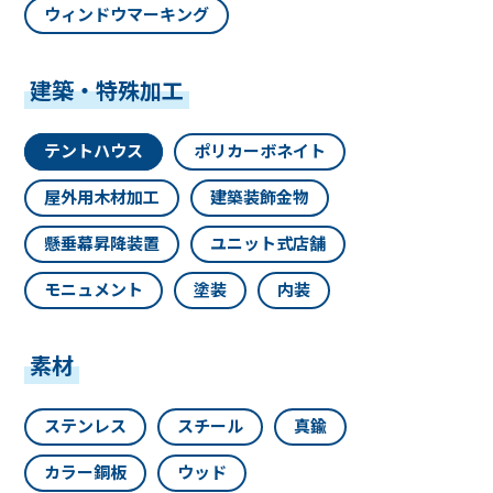
ウィンドウマーキング
建築・特殊加工
テントハウス
ポリカーボネイト
屋外用木材加工
建築装飾金物
懸垂幕昇降装置
ユニット式店舗
モニュメント
塗装
内装
素材
ステンレス
スチール
真鍮
カラー銅板
ウッド