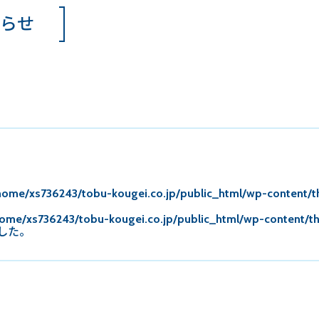
知らせ
home/xs736243/tobu-kougei.co.jp/public_html/wp-content/
ome/xs736243/tobu-kougei.co.jp/public_html/wp-content/t
した。